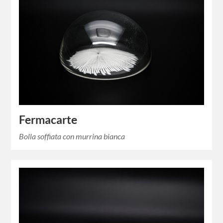
Fermacarte
Bolla soffiata con murrina bianca